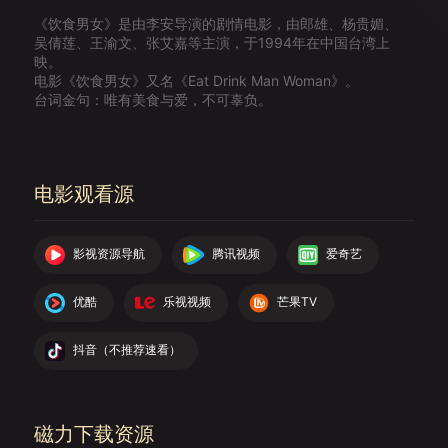
《饮食男女》是由李安导演的剧情电影，由郎雄、杨贵媚、
吴倩莲、王渝文、张艾嘉等主演，于1994年在中国台湾上
映。
电影《饮食男女》又名《Eat Drink Man Woman》。
台词金句：唯有美食与爱，不可辜负。
电影观看源
影视资源导航
腾讯视频
爱奇艺
优酷
乐视视频
芒果TV
抖音（不推荐速看）
磁力下载资源