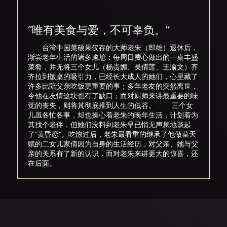
“唯有美食与爱，不可辜负。”
台湾中国菜硕果仅存的大师老朱（郎雄）退休后，
渐尝老年生活的诸多尴尬：每周日费心做出的一桌丰盛
菜肴，并无将三个女儿（杨贵媚、吴倩莲、王渝文）齐
齐拉到饭桌的吸引力，已经长大成人的她们，心里藏了
许多比陪父亲吃饭更重要的事；多年老友的突然离世，
令他在友情这块也有了缺口；而对厨师来讲最重要的味
觉的丧失，则将其彻底推到人生的低谷。 三个女
儿虽各忙各事，却也操心着老朱的晚年生活，计划着为
其找个老伴，但她们没料到老朱早已悄无声息地谈起
了“黄昏恋”。吃惊过后，老朱最看重的继承了他做菜天
赋的二女儿家倩因为自身的生活经历，对父亲、她与父
亲的关系有了新的认识，而对老朱来讲更大的惊喜，还
在后面。