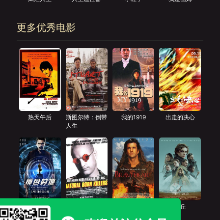
更多优秀电影
热天午后
斯图尔特：倒带
我的1919
出走的决心
人生
前目的地
天生杀人狂
勇敢的心
沙丘