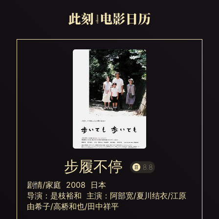
步履不停
8.8
剧情/家庭 2008 日本
导演：是枝裕和 主演：阿部宽/夏川结衣/江原
由希子/高桥和也/田中祥平