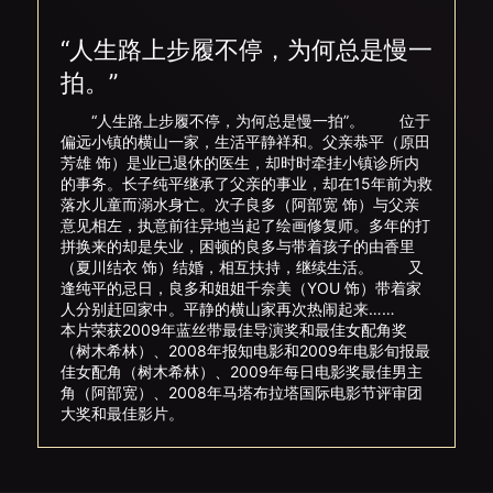
“人生路上步履不停，为何总是慢一
拍。”
“人生路上步履不停，为何总是慢一拍”。 位于
偏远小镇的横山一家，生活平静祥和。父亲恭平（原田
芳雄 饰）是业已退休的医生，却时时牵挂小镇诊所内
的事务。长子纯平继承了父亲的事业，却在15年前为救
落水儿童而溺水身亡。次子良多（阿部宽 饰）与父亲
意见相左，执意前往异地当起了绘画修复师。多年的打
拼换来的却是失业，困顿的良多与带着孩子的由香里
（夏川结衣 饰）结婚，相互扶持，继续生活。 又
逢纯平的忌日，良多和姐姐千奈美（YOU 饰）带着家
人分别赶回家中。平静的横山家再次热闹起来……
本片荣获2009年蓝丝带最佳导演奖和最佳女配角奖
（树木希林）、2008年报知电影和2009年电影旬报最
佳女配角（树木希林）、2009年每日电影奖最佳男主
角（阿部宽）、2008年马塔布拉塔国际电影节评审团
大奖和最佳影片。