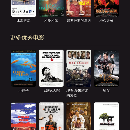
比海更深
相爱相亲
普罗旺斯的夏天
地久天长
更多优秀电影
小鞋子
飞越疯人院
理查德·朱维尔
师父
的哀歌