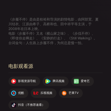
《步履不停》是由是枝裕和导演的剧情电影，由阿部宽、夏
川结衣、江原由希子、高桥和也、田中祥平等主演，于
2008年在日本上映。
电影《步履不停》又名《横山家之味》、《步伐不停》、
《即使你走啊走》、《安静的行走》、《Still Walking》。
台词金句：人生路上步履不停，为何总是慢一拍。
电影观看源
影视资源导航
腾讯视频
爱奇艺
优酷
乐视视频
芒果TV
抖音（不推荐速看）