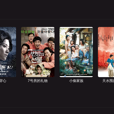
穿心
7号房的礼物
小偷家族
天水围