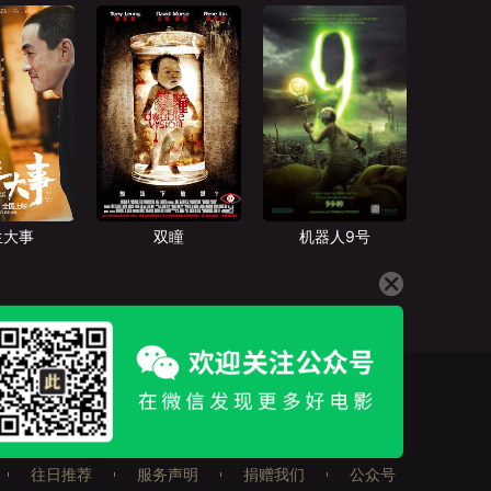
生大事
双瞳
机器人9号
往日推荐
服务声明
捐赠我们
公众号