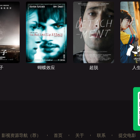
子
蝴蝶效应
超脱
人
影视资源导航（荐）
首页
关于
联系
提交电影