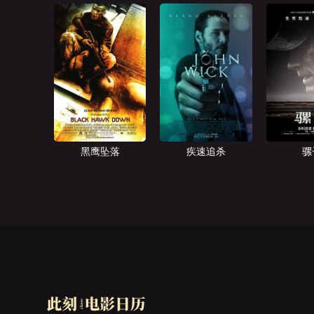
黑鹰坠落
疾速追杀
骡