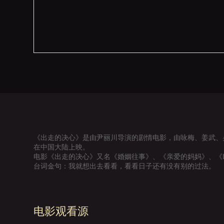
《出走的决心》是由尹丽川导演的剧情电影，由咏梅、姜武、吴
在中国大陆上映。
电影《出走的决心》又名《婚姻往事》、《亲爱的妈妈》、《Like A 
台词金句：我就想出去看看，看看日子还有没有别的过法。
电影观看源