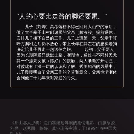
“人的心要比走路的脚还要累。”
儿子（刘烨）高考落榜不得已回到大山中的家后，
做了大半辈子山村邮递员的父亲（滕汝骏）提前退休，
安排儿子接下自己的工作。儿子上班第一天，父亲千叮
咛万嘱咐之后仍不放心，带上长年在其左右的忠实老狗
决定陪儿子再走一趟送信之旅。 起初，父子两人
因为长期隔膜只默默走路，渐渐地，通过与不同村民尤
其一个漂亮女孩（陈好）的接触，两人渐渐打开话匣，
对彼此有了深一层的认识和了解。秀美如画的风景中，
儿子慢慢明白了父亲工作的辛苦和意义，父亲也渐渐体
会到他二十几年来对家庭的亏欠。
《那山那人那狗》是由霍建起导演的剧情电影，由滕汝骏、
刘烨、赵秀丽、陈好、龚业珩等主演，于1999年在中国大
陆上映。