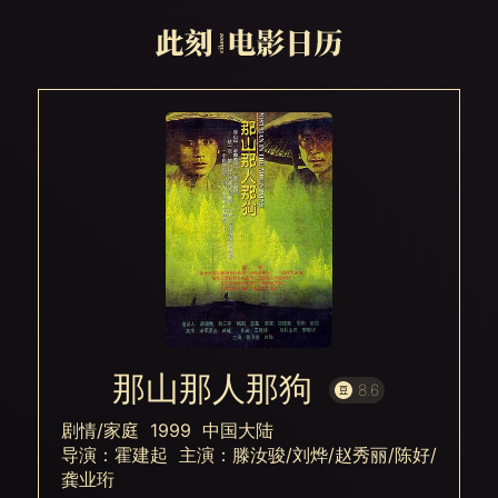
那山那人那狗
8.6
剧情/家庭 1999 中国大陆
导演：霍建起 主演：滕汝骏/刘烨/赵秀丽/陈好/
龚业珩