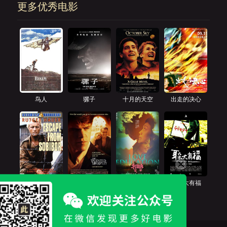
更多优秀电影
鸟人
骡子
十月的天空
出走的决心
逃离索比堡
天才瑞普利
相爱相亲
耳朵大有福