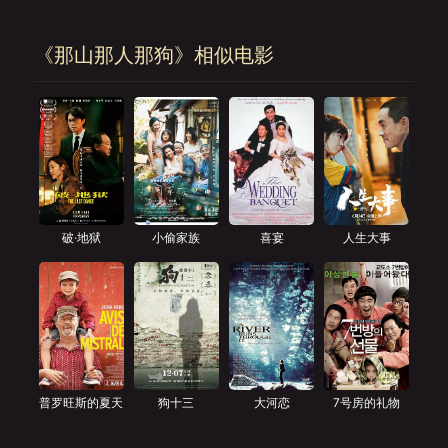
《那山那人那狗》相似电影
破·地狱
小偷家族
喜宴
人生大事
普罗旺斯的夏天
狗十三
大河恋
7号房的礼物