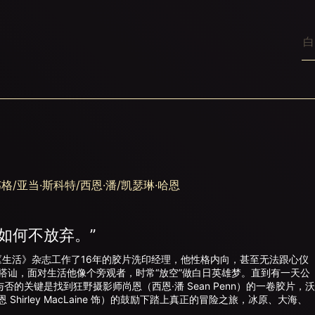
格/亚当·斯科特/西恩·潘/凯瑟琳·哈恩
如何不放弃。”
一名在《生活》杂志工作了16年的胶片洗印经理，他性格内向，甚至无法跟心仪
 饰）开口搭讪，面对生活他像个旁观者，时常“放空”做白日英雄梦。直到有一天公
的关键是找到狂野摄影师尚恩（西恩·潘 Sean Penn）的一卷胶片，
hirley MacLaine 饰）的鼓励下踏上真正的冒险之旅，冰原、大海、