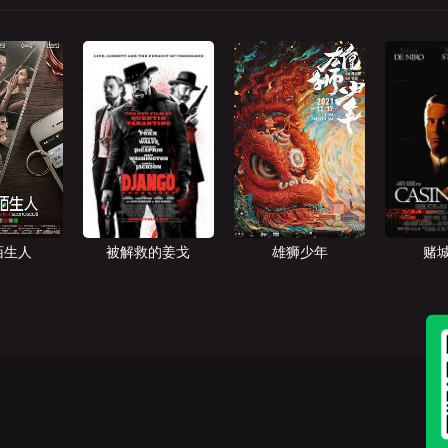
陌生人
被解救的姜戈
雄狮少年
赌