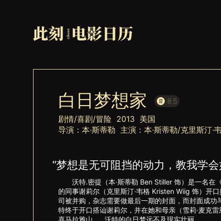
白日梦想家
8.5
剧情/喜剧/冒险 2013 美国
导演：本·斯蒂勒 主演：本·斯蒂勒/克里斯汀·韦
“梦想是无可阻挡的动力，教我学会
沃特.密提（本·斯蒂勒 Ben Stiller 饰）是
的同事谢莉尔（克里斯汀·韦格 Kristen Wiig
司被并购，杂志需要做最后一期的封面，而封面成功与否
特终于开口搭讪谢莉尔，并在她和母亲（雪莉·麦克雷恩 S
喜马拉雅山……沃特的白日梦远不及现实壮丽。