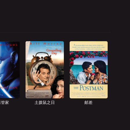
器管家
土拨鼠之日
邮差