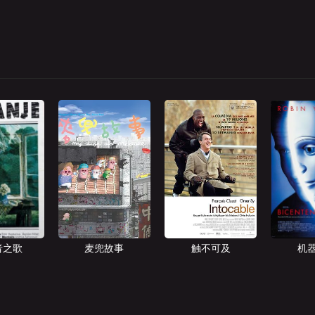
者之歌
麦兜故事
触不可及
机