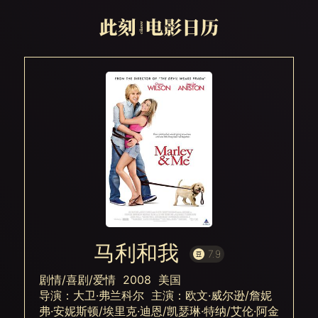
马利和我
7.9
剧情/喜剧/爱情 2008 美国
导演：大卫·弗兰科尔 主演：欧文·威尔逊/詹妮
弗·安妮斯顿/埃里克·迪恩/凯瑟琳·特纳/艾伦·阿金