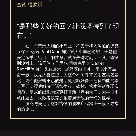
查德·格罗斯
“是那些美好的回忆让我坚持到了现
在。”
在一个荒无人烟的小岛上，不善于和人沟通的汉克
（保罗·达诺 Paul Dano 饰）对人生早已绝望，于是他
决定亲手了结自己的性命。就在关键时刻，一具尸体漂
到沙滩上。该尸体（丹尼尔·雷德克里夫 Daniel
Radcliffe 饰）臭屁连天，虽然苍白浮肿，却似乎有生
命一般。汉克大喜过望，为这个不同寻常的朋友其名曼
尼。更令他兴奋不已的是，曼尼就好像一把多功能的瑞
士军刀，帮他解决了诸如生火、砍树、饮水等诸多现实
问题。曼尼的出现为汉克打开新世界的大门，死神似乎
就此遁去。失败者汉克拥抱着属于他的奇幻的世界。
汉克与曼尼，这对古怪的朋友启程踏上一段不寻常
的旅途……