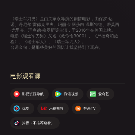
《瑞士军刀男》是由关家永导演的剧情电影，由保罗·达
诺、丹尼尔·雷德克里夫、玛丽·伊丽莎白·温斯特德、蒂莫西
·尤里齐、理查德·格罗斯等主演，于2016年在美国上映。
电影《瑞士军刀男》又名《救你命3000》、《尸控奇幻旅
程》、《瑞士军人》、《瑞士军刀人》。
台词金句：是那些美好的回忆让我坚持到了现在。
电影观看源
影视资源导航
腾讯视频
爱奇艺
优酷
乐视视频
芒果TV
抖音（不推荐速看）