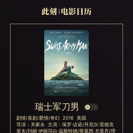
瑞士军刀男
7.8
剧情/喜剧/爱情/奇幻 2016 美国
导演：关家永 主演：保罗·达诺/丹尼尔·雷德克
里夫/玛丽·伊丽莎白·温斯特德/蒂莫西·尤里齐/理