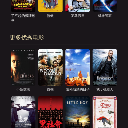
了不起的狐狸爸
骄傲
罗马假日
机器管家
爸
更多优秀电影
小岛惊魂
血钻
阳光灿烂的日子
我，机器人