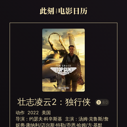
壮志凌云2：独行侠
8.0
动作 2022 美国
导演：约瑟夫·科辛斯基 主演：汤姆·克鲁斯/詹
妮弗·康纳利/迈尔斯·特勒/乔恩·哈姆/方·基默