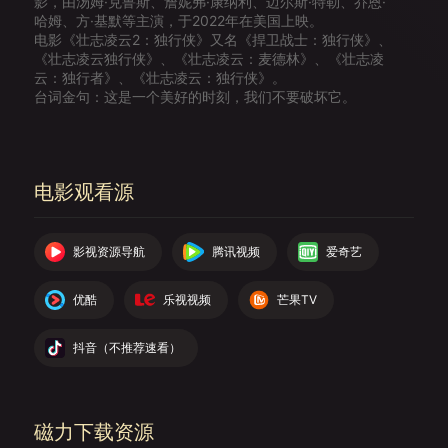
影，由汤姆·克鲁斯、詹妮弗·康纳利、迈尔斯·特勒、乔恩·
哈姆、方·基默等主演，于2022年在美国上映。
电影《壮志凌云2：独行侠》又名《捍卫战士：独行侠》、
《壮志凌云独行侠》、《壮志凌云：麦德林》、《壮志凌
云：独行者》、《壮志凌云：独行侠》。
台词金句：这是一个美好的时刻，我们不要破坏它。
电影观看源
影视资源导航
腾讯视频
爱奇艺
优酷
乐视视频
芒果TV
抖音（不推荐速看）
磁力下载资源