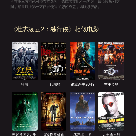
所有第三方网站可能存在版权问题或者其他不当内容，请谨慎甄别访
问，如果以上第三方内容侵害了您的权益，请联系屏蔽。
《壮志凌云2：独行侠》相似电影
狂怒
一代宗师
银翼杀手2049
空中监狱
黑客帝国3：矩
博物馆奇妙夜
未来水世界
天生杀人狂