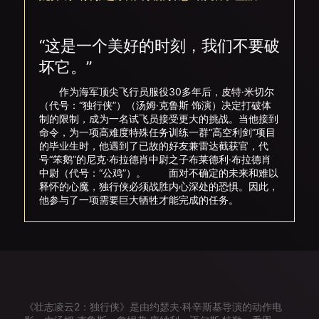
“这是一个美好的时刻，我们不要破
坏它。”
作为海军顶尖飞行员服役30多年后，皮特·米切尔
（代号：“独行侠”）（汤姆·克鲁斯 饰演）决定打破体
制的限制，成为一名试飞员接受更大的挑战。当他接到
命令，为一项高难度特殊任务训练一群“高空利剑”项目
的毕业生时，他遇到了已故的好友兼雷达截获官，代
号“笨鹅”的尼克·布拉德肖中尉之子布莱德利·布拉德肖
中尉（代号：“公鸡”）。 面对不确定的未来和难以
释怀的心魔，独行侠必须战胜内心深处的恐惧。因此，
他参与了一项需要巨大牺牲才能完成的任务。
《壮志凌云2：独行侠》是由约瑟夫·科辛斯基导演的动作电