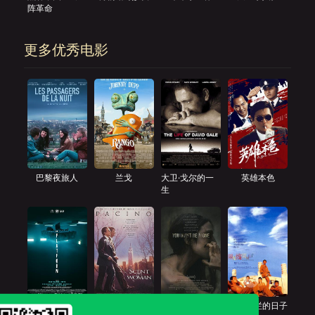
阵革命
更多优秀电影
巴黎夜旅人
兰戈
大卫·戈尔的一
英雄本色
生
饥饿站台
闻香识女人
你将不再孤单
阳光灿烂的日子