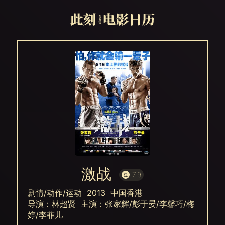
激战
7.9
剧情/动作/运动 2013 中国香港
导演：林超贤 主演：张家辉/彭于晏/李馨巧/梅
婷/李菲儿