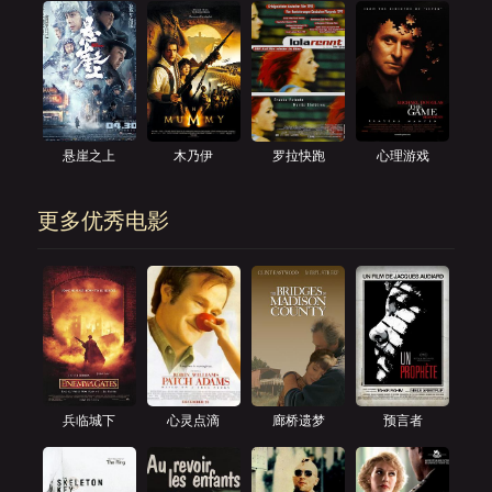
悬崖之上
木乃伊
罗拉快跑
心理游戏
更多优秀电影
兵临城下
心灵点滴
廊桥遗梦
预言者