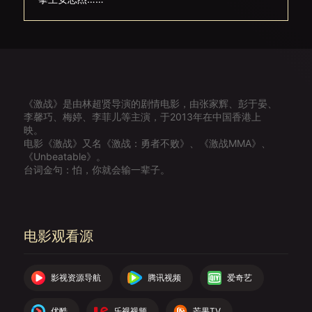
《激战》是由林超贤导演的剧情电影，由张家辉、彭于晏、
李馨巧、梅婷、李菲儿等主演，于2013年在中国香港上
映。
电影《激战》又名《激战：勇者不败》、《激战MMA》、
《Unbeatable》。
台词金句：怕，你就会输一辈子。
电影观看源
影视资源导航
腾讯视频
爱奇艺
优酷
乐视视频
芒果TV