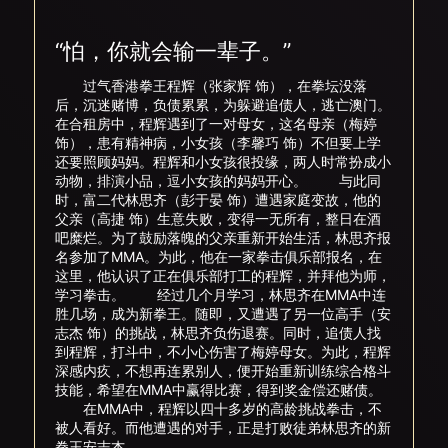
“怕，你就会输一辈子。”
过气香港拳王程辉（张家辉 饰），在拳坛没落
后，沉迷赌博，负债累累，为躲避追债人，逃亡澳门。
在合租房中，程辉遇到了一对母女，这名母亲（梅婷
饰），患有精神病，小女孩（李馨巧 饰）不但要上学
还要照顾妈妈。程辉和小女孩很投缘，两人时常扮成小
动物，排演小品，逗小女孩的妈妈开心。 与此同
时，富二代林思齐（彭于晏 饰）遭遇家庭变故，他的
父亲（高捷 饰）生意失败，变得一无所有，整日在酒
吧糜烂。为了鼓励落魄的父亲重新开始生活，林思齐报
名参加了MMA。为此，他在一家拳击俱乐部报名，在
这里，他认识了正在俱乐部打工的程辉，并拜他为师，
学习拳击。 经过几个月学习，林思齐在MMA中连
胜几场，成为新拳王。随即，又遭遇了另一位高手（安
志杰 饰）的挑战，林思齐负伤退赛。同时，追债人找
到程辉，打斗中，不小心伤害了梅婷母女。为此，程辉
深感内疚，不想再连累别人，便开始重新训练综合格斗
技能，希望在MMA中赢得比赛，得到奖金偿还赌债。
在MMA中，程辉以四十多岁的高龄挑战拳击，不
被人看好。而他遭遇的对手，正是打败徒弟林思齐的新
拳王安志杰……