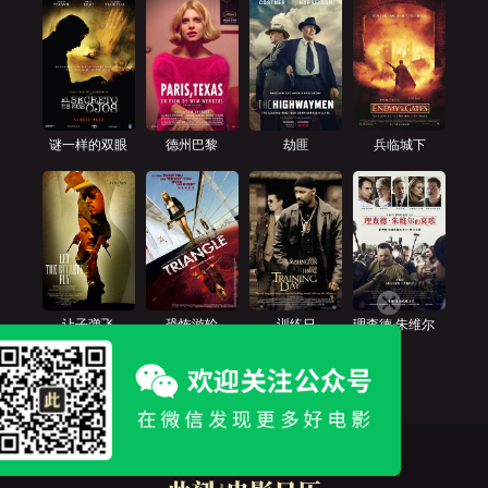
谜一样的双眼
德州巴黎
劫匪
兵临城下
让子弹飞
恐怖游轮
训练日
理查德·朱维尔
的哀歌