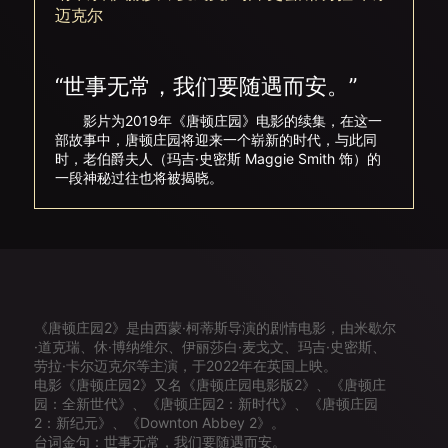
迈克尔
“世事无常，我们要随遇而安。”
影片为2019年《唐顿庄园》电影的续集，在这一
部故事中，唐顿庄园将迎来一个崭新的时代，与此同
时，老伯爵夫人（玛吉·史密斯 Maggie Smith 饰）的
一段神秘过往也将被揭晓。
《唐顿庄园2》是由西蒙·柯蒂斯导演的剧情电影，由米歇尔
·道克瑞、休·博纳维尔、伊丽莎白·麦戈文、玛吉·史密斯、
劳拉·卡尔迈克尔等主演，于2022年在英国上映。
电影《唐顿庄园2》又名《唐顿庄园电影版2》、《唐顿庄
园：全新世代》、《唐顿庄园2：新时代》、《唐顿庄园
2：新纪元》、《Downton Abbey 2》。
台词金句：世事无常，我们要随遇而安。