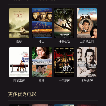
面纱
冷山
怦然心动
土拨鼠之日
阿甘正传
赎罪
一代宗师
水牛城66
更多优秀电影