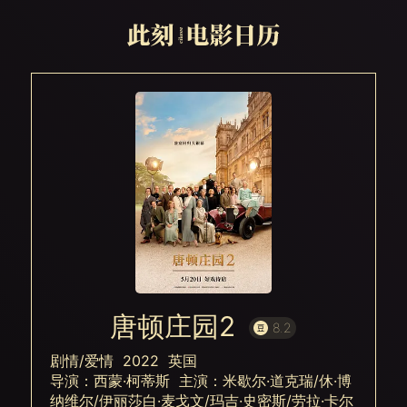
唐顿庄园2
8.2
剧情/爱情 2022 英国
导演：西蒙·柯蒂斯 主演：米歇尔·道克瑞/休·博
纳维尔/伊丽莎白·麦戈文/玛吉·史密斯/劳拉·卡尔