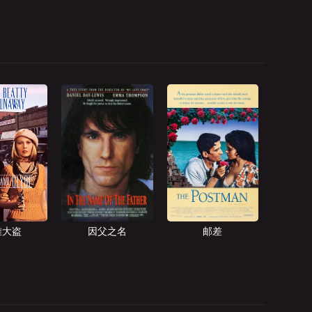
雄大盗
因父之名
邮差