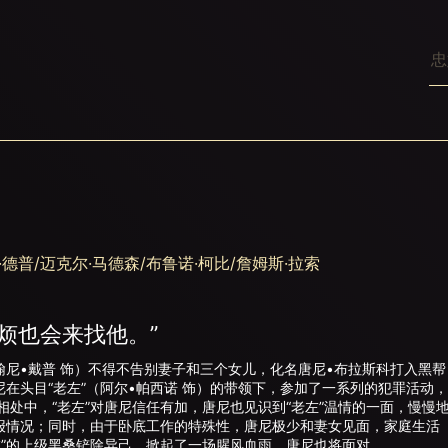
德普/迈克尔·马德森/布鲁诺·柯比/詹姆斯·拉索
烦也会来找他。”
•戴普 饰）不得不告别妻子和三个女儿，化名唐尼•布拉斯科打入黑帮
在头目“老左”（阿尔•帕西诺 饰）的带领下，参加了一系列的犯罪活动
中，“老左”对唐尼信任有加，唐尼也见识到“老左”温情的一面，慢慢
报情况；同时，由于卧底工作的特殊性，唐尼极少和妻女见面，家庭生活
”的上级黑桑铲除异己，掀起了一场腥风血雨。唐尼也将面对