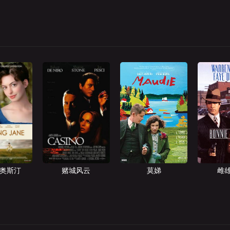
·奥斯汀
赌城风云
莫娣
雌