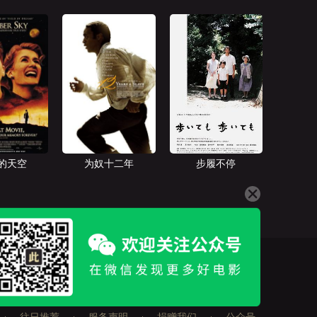
的天空
为奴十二年
步履不停
往日推荐
服务声明
捐赠我们
公众号