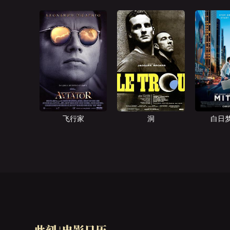
飞行家
洞
白日