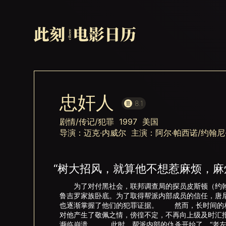
忠奸人
8.1
剧情/传记/犯罪 1997 美国
导演：迈克·内威尔 主演：阿尔·帕西诺/约翰尼·
“树大招风，就算他不想惹麻烦，麻
为了对付黑社会，联邦调查局的探员皮斯顿（约翰尼
鲁吉罗家族卧底。为了取得帮派内部成员的信任，唐尼
也逐渐掌握了他们的犯罪证据。 然而，长时间的相处
对他产生了敬佩之情，傍徨不定，不再向上级及时汇
濒临崩溃。 此时，帮派内部的仇杀开始了，“老左