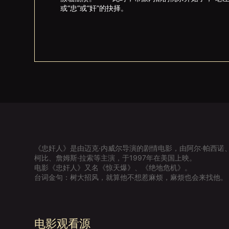
或“忠”或“奸”的抉择。
《忠奸人》是由迈克·内威尔导演的剧情电影，由阿尔·帕西诺、
柯比、詹姆斯·拉索等主演，于1997年在美国上映。
电影《忠奸人》又名《惊天爆》、《绝地危机》。
台词金句：树大招风，就算他不想惹麻烦，麻烦也会来找他。
电影观看源