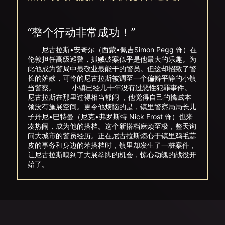
“整个行动非常成功！”
尼古拉斯•安奇尔（西蒙•佩吉Simon Pegg 饰）在
伦敦担任高级巡警，抓贼破案似乎是他最大的乐趣。为
此他成为警局中最敬业最能干的警员。但这却招致了警
长的妒嫉，可怜的尼古拉斯被调至一个偏僻平静的小镇
当警察。 小镇已经几十年没有过恶性犯罪事件。
尼古拉斯在那里过得相当郁闷 ，他觉得自己的擒贼本
领没有施展空间。更令他烦恼的是，镇里警察局局长儿
子丹尼•巴特曼（尼克•弗罗斯特 Nick Frost 饰）也来
凑热闹，成为他的搭档。这个新搭档麻烦至极，整天询
问大城市的警员经历。正在尼古拉斯烦心于镇里鸡毛蒜
皮的事务和身边的苯搭档时，镇里却发生了一桩案件，
让尼古拉斯嗅到了大展拳脚的机会，惊心动魄的战役开
始了。