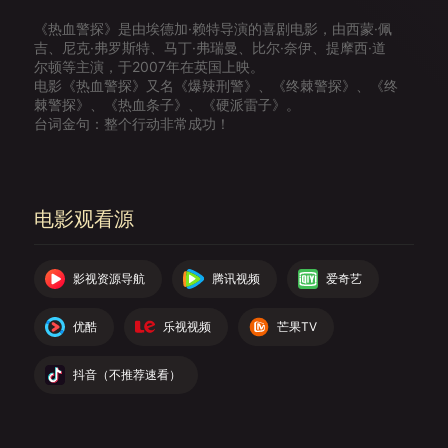
《热血警探》是由埃德加·赖特导演的喜剧电影，由西蒙·佩
吉、尼克·弗罗斯特、马丁·弗瑞曼、比尔·奈伊、提摩西·道
尔顿等主演，于2007年在英国上映。
电影《热血警探》又名《爆辣刑警》、《终棘警探》、《终
棘警探》、《热血条子》、《硬派雷子》。
台词金句：整个行动非常成功！
电影观看源
影视资源导航
腾讯视频
爱奇艺
优酷
乐视视频
芒果TV
抖音（不推荐速看）