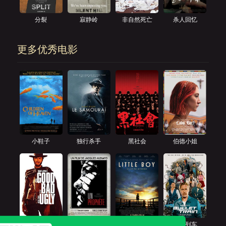
分裂
寂静岭
非自然死亡
杀人回忆
更多优秀电影
小鞋子
独行杀手
黑社会
伯德小姐
黄金三镖客
预言者
小男孩
子弹列车