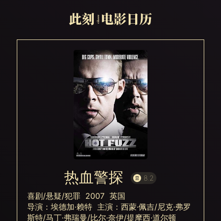
热血警探
8.2
喜剧/悬疑/犯罪 2007 英国
导演：埃德加·赖特 主演：西蒙·佩吉/尼克·弗罗
斯特/马丁·弗瑞曼/比尔·奈伊/提摩西·道尔顿