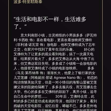
波多·特里耶斯泰
“生活和电影不一样，生活难多
了。”
意大利南部小镇，古灵精怪的小男孩多多（萨瓦特
利·卡西欧 饰）喜欢看电影，更喜欢看放映师艾佛特
（菲利浦·诺瓦雷 饰）放电影，他和艾佛特成为了忘年
之交，在胶片中找到了童年生活的乐趣。 好心的
艾佛特为了让更多的观众看到电影，搞了一次露天电
影，结果胶片着火了，多多把艾弗达从火海 中救了出
来，但艾弗达双目失明。多多成了小镇唯一会放电影的
人，他接替艾佛特成了小镇的电影放映师。 多多
（马克·莱昂纳蒂 饰）渐渐长大，他爱上了银行家的女
儿艾莲娜（阿格妮丝·那诺 Agnese Nano 饰）。初恋的
纯洁情愫美如天堂，但是一对小情侣的海誓山盟被艾莲
娜父亲的阻挠给隔断了，多多去服兵役，而艾莲娜去念
大学。伤心的多多在艾佛特的鼓励下，离开小镇，追寻
自己生命中的梦想…… 30年后，艾佛特去世，此
时的多多已经是功成名就的导演，他回到了家乡，看到
残破的天堂电影院，追忆往昔，唏嘘不已。多多意外地
遇见了艾莲娜，往日种种，真相大白，他们如何面对彼