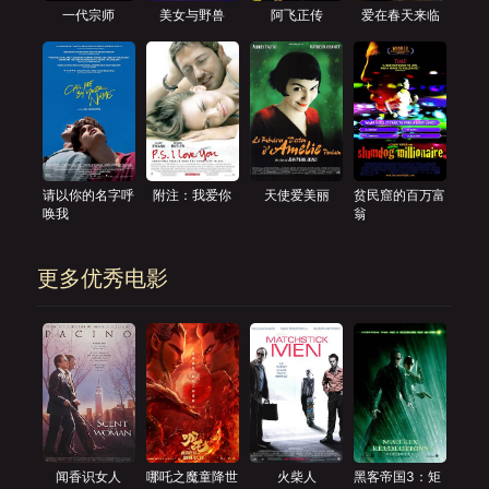
一代宗师
美女与野兽
阿飞正传
爱在春天来临
请以你的名字呼
附注：我爱你
天使爱美丽
贫民窟的百万富
唤我
翁
更多优秀电影
闻香识女人
哪吒之魔童降世
火柴人
黑客帝国3：矩