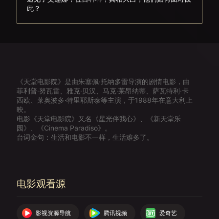
此？
《天堂电影院》是由朱塞佩·托纳多雷导演的剧情电影，由
菲利普·努瓦雷、雅克·贝汉、马克·莱昂纳蒂、萨瓦特利·卡
西欧、莱奥波多·特里耶斯泰等主演，于1988年在意大利上
映。
电影《天堂电影院》又名《星光伴我心》、《新天堂乐
园》、《Cinema Paradiso》。
台词金句：生活和电影不一样，生活难多了。
电影观看源
影视资源导航
腾讯视频
爱奇艺