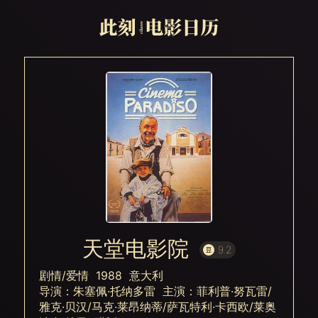
天堂电影院
9.2
剧情/爱情 1988 意大利
导演：朱塞佩·托纳多雷 主演：菲利普·努瓦雷/
雅克·贝汉/马克·莱昂纳蒂/萨瓦特利·卡西欧/莱奥