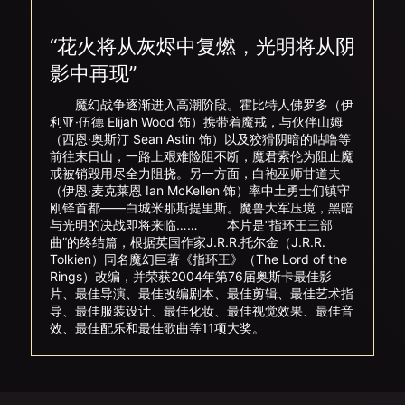
“花火将从灰烬中复燃，光明将从阴
影中再现”
魔幻战争逐渐进入高潮阶段。霍比特人佛罗多（伊
利亚·伍德 Elijah Wood 饰）携带着魔戒，与伙伴山姆
（西恩·奥斯汀 Sean Astin 饰）以及狡猾阴暗的咕噜等
前往末日山，一路上艰难险阻不断，魔君索伦为阻止魔
戒被销毁用尽全力阻挠。另一方面，白袍巫师甘道夫
（伊恩·麦克莱恩 Ian McKellen 饰）率中土勇士们镇守
刚铎首都——白城米那斯提里斯。魔兽大军压境，黑暗
与光明的决战即将来临…… 本片是“指环王三部
曲”的终结篇，根据英国作家J.R.R.托尔金（J.R.R.
Tolkien）同名魔幻巨著《指环王》（The Lord of the
Rings）改编，并荣获2004年第76届奥斯卡最佳影
片、最佳导演、最佳改编剧本、最佳剪辑、最佳艺术指
导、最佳服装设计、最佳化妆、最佳视觉效果、最佳音
效、最佳配乐和最佳歌曲等11项大奖。