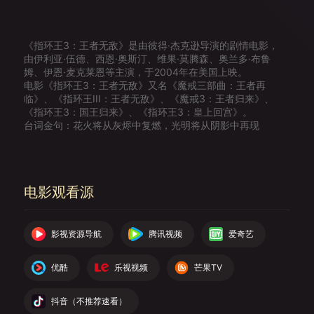
《指环王3：王者无敌》是由彼得·杰克逊导演的剧情电影，
由伊利亚·伍德、西恩·奥斯汀、维果·莫腾森、奥兰多·布鲁
姆、伊恩·麦克莱恩等主演，于2004年在美国上映。
电影《指环王3：王者无敌》又名《魔戒三部曲：王者再
临》、《指环王III：王者无敌》、《魔戒3：王者归来》、
《指环王3：国王归来》、《指环王3：皇上回宫》。
台词金句：花火将从灰烬中复燃，光明将从阴影中再现
电影观看源
影视资源导航
腾讯视频
爱奇艺
优酷
乐视视频
芒果TV
抖音（不推荐速看）