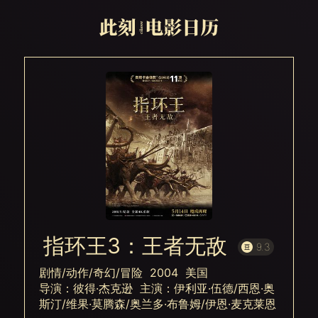
指环王3：王者无敌
9.3
剧情/动作/奇幻/冒险 2004 美国
导演：彼得·杰克逊 主演：伊利亚·伍德/西恩·奥
斯汀/维果·莫腾森/奥兰多·布鲁姆/伊恩·麦克莱恩