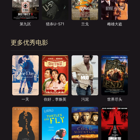
第九区
猎杀U-571
兰戈
雌雄大盗
更多优秀电影
一天
你好，李焕英
污泥
世界尽头