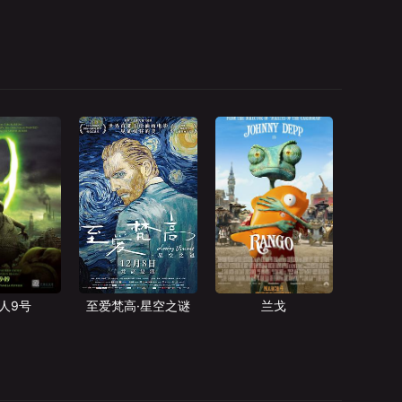
人9号
至爱梵高·星空之谜
兰戈