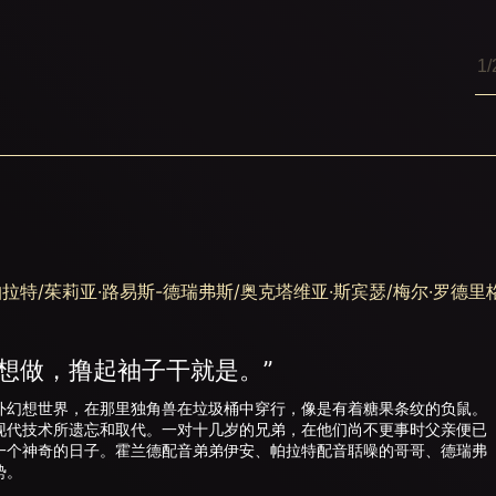
帕拉特/茱莉亚·路易斯-德瑞弗斯/奥克塔维亚·斯宾瑟/梅尔·罗德里
想做，撸起袖子干就是。”
幻想世界，在那里独角兽在垃圾桶中穿行，像是有着糖果条纹的负鼠。
现代技术所遗忘和取代。一对十几岁的兄弟，在他们尚不更事时父亲便已
一个神奇的日子。霍兰德配音弟弟伊安、帕拉特配音聒噪的哥哥、德瑞弗
势。