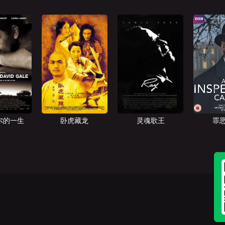
尔的一生
卧虎藏龙
灵魂歌王
罪