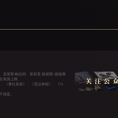
、克里斯·帕拉特、茱莉亚·路易斯-德瑞弗
年在美国上映。
》、《勇往直前》、《觅法奇程》、《½
干就是。