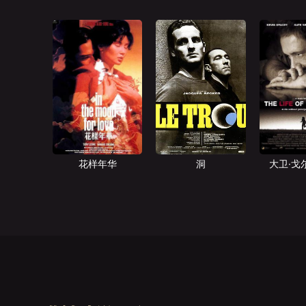
花样年华
洞
大卫·戈