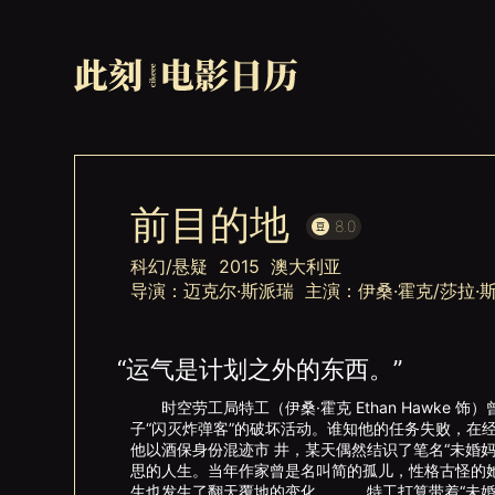
前目的地
8.0
科幻/悬疑 2015 澳大利亚
导演：迈克尔·斯派瑞 主演：伊桑·霍克/莎拉·斯
“运气是计划之外的东西。”
时空劳工局特工（伊桑·霍克 Ethan Hawke 
子“闪灭炸弹客”的破坏活动。谁知他的任务失败，在
他以酒保身份混迹市 井，某天偶然结识了笔名“未婚妈妈”
思的人生。当年作家曾是名叫简的孤儿，性格古怪的
生也发生了翻天覆地的变化。 特工打算带着“未婚