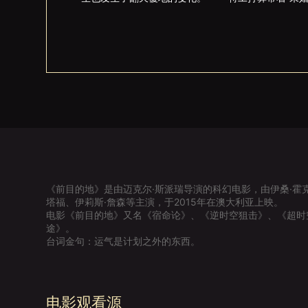
《前目的地》是由迈克尔·斯派瑞导演的科幻电影，由伊桑·霍克
塔福、伊莉斯·詹森等主演，于2015年在澳大利亚上映。
电影《前目的地》又名《宿命论》、《逆时空狙击》、《超时
途》。
台词金句：运气是计划之外的东西。
电影观看源