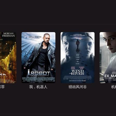
宗罪
我，机器人
猎凶风河谷
机