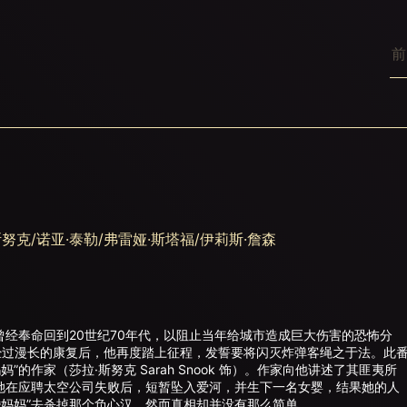
努克/诺亚·泰勒/弗雷娅·斯塔福/伊莉斯·詹森
饰）曾经奉命回到20世纪70年代，以阻止当年给城市造成巨大伤害的恐怖分
经过漫长的康复后，他再度踏上征程，发誓要将闪灭炸弹客绳之于法。此
的作家（莎拉·斯努克 Sarah Snook 饰）。作家向他讲述了其匪夷所
她在应聘太空公司失败后，短暂坠入爱河，并生下一名女婴，结果她的人
妈妈”去杀掉那个负心汉，然而真相却并没有那么简单……