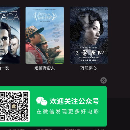
钧一发
追捕野蛮人
万箭穿心