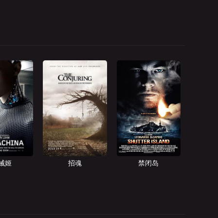
械姬
招魂
禁闭岛