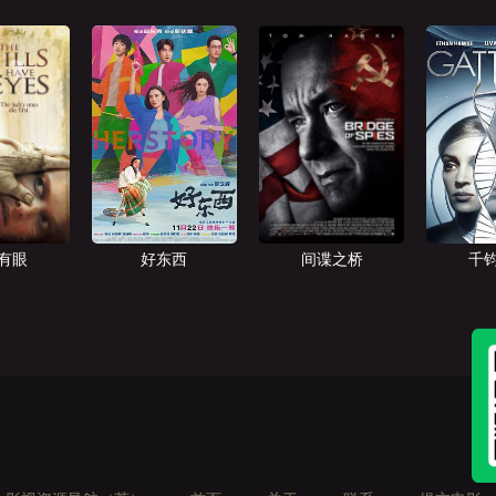
有眼
好东西
间谍之桥
千