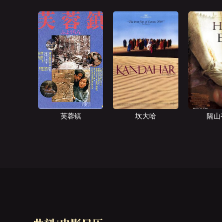
芙蓉镇
坎大哈
隔山