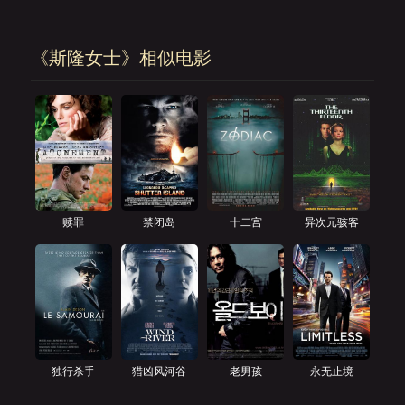
《斯隆女士》相似电影
赎罪
禁闭岛
十二宫
异次元骇客
独行杀手
猎凶风河谷
老男孩
永无止境