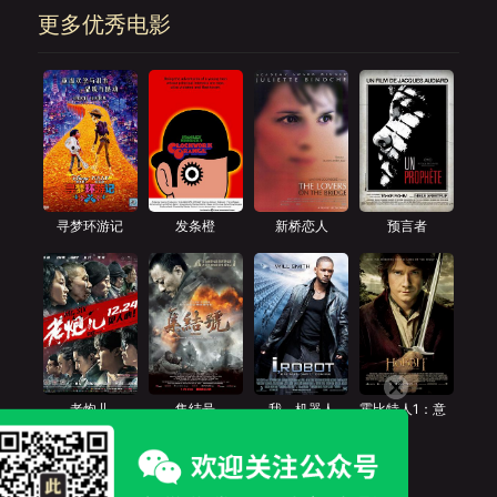
更多优秀电影
寻梦环游记
发条橙
新桥恋人
预言者
老炮儿
集结号
我，机器人
霍比特人1：意
外之旅