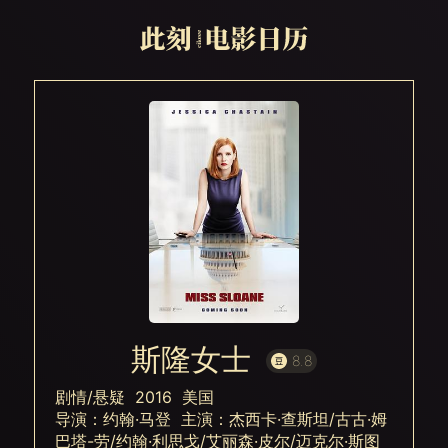
斯隆女士
8.8
剧情/悬疑 2016 美国
导演：约翰·马登 主演：杰西卡·查斯坦/古古·姆
巴塔-劳/约翰·利思戈/艾丽森·皮尔/迈克尔·斯图