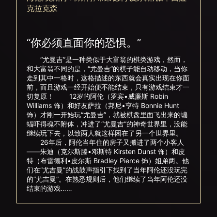
克拉克森
“你必须直面你的恐惧。”
“尤曼吉”是一种类似于大富翁的棋类游戏，然而，
和大富翁不同的是，“尤曼吉”的棋子能自动移动，当你
走到其中一格时，这格描述的东西就会真实出现在你面
前，而且游戏一经开始便不能结束，只有游戏结束才一
切复原！ 12岁的阿伦（罗宾•威廉斯 Robin
Williams 饰）和好友萨拉（邦尼•亨特 Bonnie Hunt
饰）才刚一开始玩“尤曼吉”，就被棋盘里面飞出来的蝙
蝠吓得魂不附体，冲进了“尤曼吉”的神奇世界里，没能
继续玩下去，以致两人就这样困在了另一个世界里。
26年后，阿伦当年住的房子又搬进了两个小客人
――朱迪（克尔斯滕•邓斯特 Kirsten Dunst 饰）和皮
特（布雷德利•皮尔斯 Bradley Pierce 饰）姐弟两。他
们在“尤吉曼”的战鼓声指引下找到了当年阿伦还没玩完
的“尤吉曼”。在熟悉规则后，他们继续了当年阿伦还没
结束的游戏……