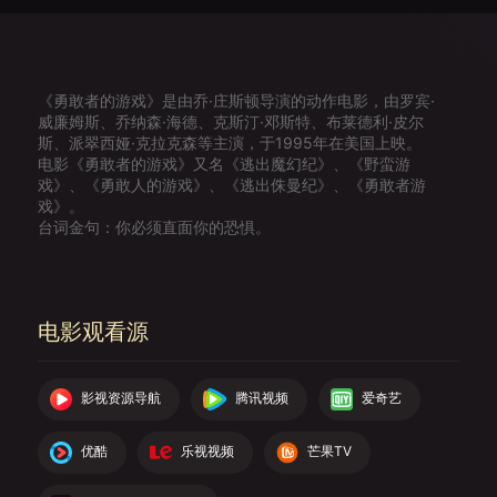
《勇敢者的游戏》是由乔·庄斯顿导演的动作电影，由罗宾·
威廉姆斯、乔纳森·海德、克斯汀·邓斯特、布莱德利·皮尔
斯、派翠西娅·克拉克森等主演，于1995年在美国上映。
电影《勇敢者的游戏》又名《逃出魔幻纪》、《野蛮游
戏》、《勇敢人的游戏》、《逃出侏曼纪》、《勇敢者游
戏》。
台词金句：你必须直面你的恐惧。
电影观看源
影视资源导航
腾讯视频
爱奇艺
优酷
乐视视频
芒果TV