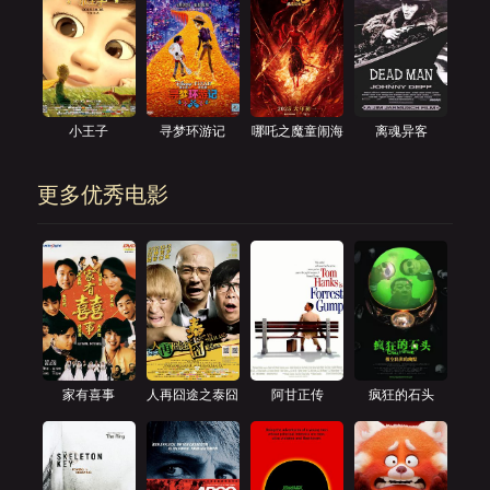
小王子
寻梦环游记
哪吒之魔童闹海
离魂异客
更多优秀电影
家有喜事
人再囧途之泰囧
阿甘正传
疯狂的石头