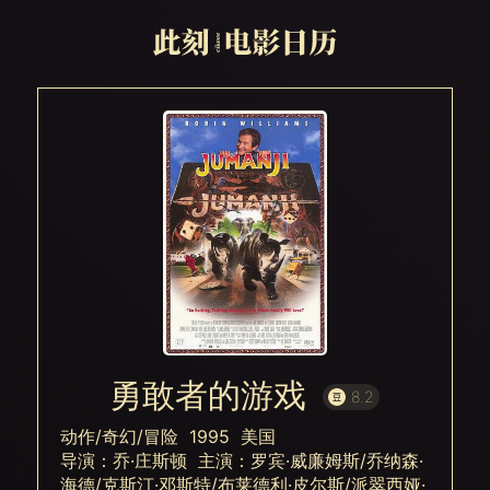
勇敢者的游戏
8.2
动作/奇幻/冒险 1995 美国
导演：乔·庄斯顿 主演：罗宾·威廉姆斯/乔纳森·
海德/克斯汀·邓斯特/布莱德利·皮尔斯/派翠西娅·