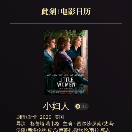
小妇人
8.0
剧情/爱情 2020 美国
导演：格蕾塔·葛韦格 主演：西尔莎·罗南/艾玛·
沃森/弗洛伦丝·皮尤/伊莱扎·斯坎伦/劳拉·邓恩