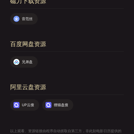
磁力下载资源
音范丝
百度网盘资源
兄弟盘
阿里云盘资源
UP云搜
狸猫盘搜
以上观看、资源链接由程序自动抓取自第三方，非此刻电影日历提供的