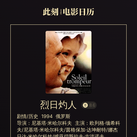
烈日灼人
8.6
剧情/历史 1994 俄罗斯
导演：尼基塔·米哈尔科夫 主演：欧列格·缅希科
夫/尼基塔·米哈尔科夫/茵格保加·达坤耐特/娜杰
日达·米哈尔科娃/维亚切斯拉夫·吉洪诺夫