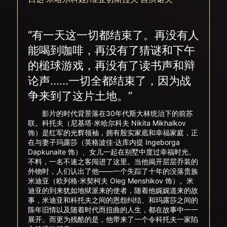
“有一天这一切都结束了。再没有人
能喝到咖啡，再没有了猜谜和下午
的槌球游戏，再没有了读书声和辩
论声……一切全都结束了，因为战
争来到了这片土地。”
影片的时代背景落在30年代斯大林统治下的前苏
联。科托夫（尼基塔·米哈尔科夫 Nikita Mikhalkov
饰）是红军的光辉领袖，拥有殷实家底和幸福家庭，正
在与妻子玛露莎（英格波佳·达库内提 Ingeborga
Dapkunaite 饰）、女儿一起在别墅中度过幸福时光。
不料，一名不速之客闯进了这里。当他揭开层层乔装的
外物时，人们认出了他——一个失踪了十年的没落贵族
米迪亚（欧列格·米契柯夫 Oleg Menshikov 饰）。米
迪亚的到来犹如地狱派来的使者，随着他娓娓道来的故
事，米迪亚和科托夫之间的恩怨纠结、和玛露莎之间的
陈年旧情以及随着时代而扭曲的人生，都在故事中一一
展开。而更为残酷的是，他带来了一个令科托夫一家陷