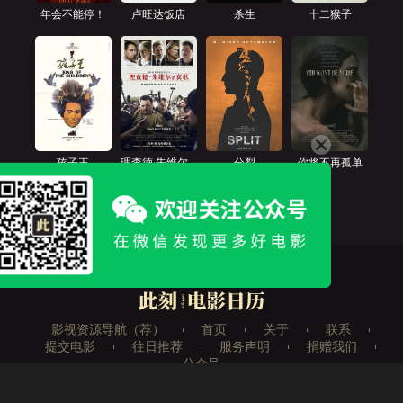
年会不能停！
卢旺达饭店
杀生
十二猴子
孩子王
理查德·朱维尔
分裂
你将不再孤单
的哀歌
影视资源导航（荐）
首页
关于
联系
提交电影
往日推荐
服务声明
捐赠我们
公众号