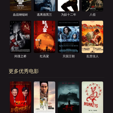
血战钢锯岭
逃离德黑兰
为奴十二年
八佰
间谍之桥
红高粱
天国王朝
乱世佳人
更多优秀电影