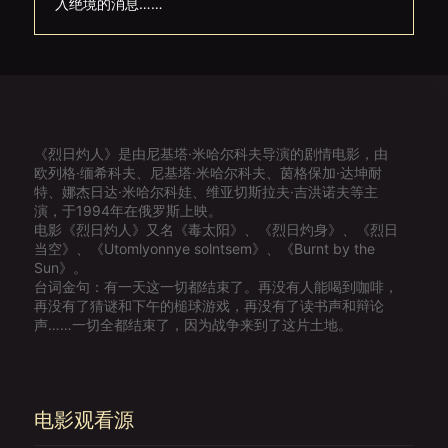
入绝境的消息……
《烈日灼人》是由尼基塔·米哈尔科夫导演的剧情电影，由
欧列格·缅希科夫、尼基塔·米哈尔科夫、茵格保加·达坤耐
特、娜杰日达·米哈尔科娃、维亚切斯拉夫·吉洪诺夫等主
演，于1994年在俄罗斯上映。
电影《烈日灼人》又名《毒太阳》、《烈日灼身》、《烈日
当空》、《Utomlyonnye solntsem》、《Burnt by the
Sun》。
台词金句：有一天这一切都结束了。再没有人能喝到咖啡，
再没有了猜谜和下午的槌球游戏，再没有了读书声和辩论
声……一切全都结束了，因为战争来到了这片土地。
电影观看源