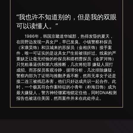
“我也许不知道别的，但是我的双眼
可以读懂人。”
1986年，韩国京畿道华城郡，热得发昏的夏天，
在田野边发现一具女尸，早已发臭。小镇警察朴探员
（宋康昊饰）和汉城来的苏探员（金相庆饰）接手案
件，唯一可证实的是这具女尸生前被强奸过。线索的严
重缺乏让毫无经验的朴探员和搭档曹探员（金罗河饰）
只凭粗暴逼供和第六感推断，几次将犯罪 嫌疑人屈打
成招。而苏探员客观冷静，据理分析，几次排除嫌疑，
警察内部为了证明与推翻矛盾不断，然而无辜女子还是
接二连三被残忍杀害，他们只好达成共识一起合作。此
时，一个极其符合作案特征的小青年（朴海日饰）成为
最大嫌疑人，警方神经绷紧地锁定住他，同时DNA检测
报告也被送往美国，然而案件并未在此处停止。