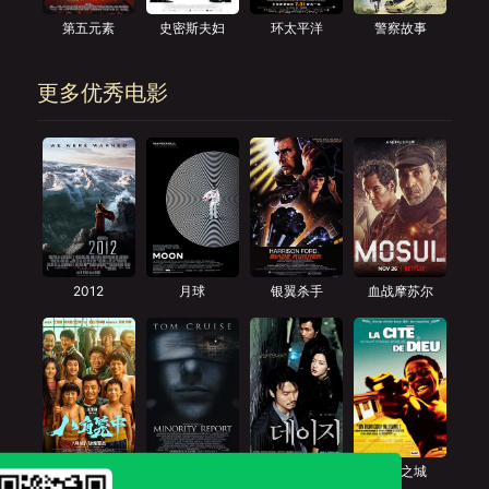
第五元素
史密斯夫妇
环太平洋
警察故事
更多优秀电影
2012
月球
银翼杀手
血战摩苏尔
八角笼中
少数派报告
雏菊
上帝之城