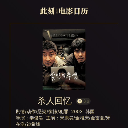
杀人回忆
8.9
剧情/动作/悬疑/惊悚/犯罪 2003 韩国
导演：奉俊昊 主演：宋康昊/金相庆/金雷夏/宋
在浩/边希峰