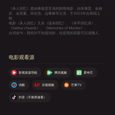
《杀人回忆》是由奉俊昊导演的剧情电影，由宋康昊、金相
庆、金雷夏、宋在浩、边希峰等主演，于2003年在韩国上
映。
电影《杀人回忆》又名《谋杀回忆》、《杀手回忆录》、
《Salinui chueok》、《Memories of Murder》。
台词金句：我也许不知道别的，但是我的双眼可以读懂人。
电影观看源
影视资源导航
腾讯视频
爱奇艺
优酷
乐视视频
芒果TV
抖音（不推荐速看）