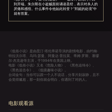
到开端。朱尔斯在小盗贼面前诵读圣经，表示对杀人的
厌倦和感悟。什么事件令他如此转变？“邦妮的处境”中
就有答案。
《低俗小说》是由昆汀·塔伦蒂诺导演的剧情电影，由约翰·
特拉沃尔塔、乌玛·瑟曼、阿曼达·普拉莫、蒂姆·罗斯、塞缪
尔·杰克逊等主演，于1994年在美国上映。
电影《低俗小说》又名《危险人物》、《黑色追缉令》、
《黑色追击令》、《低级趣味小说》。
台词金句：当你可以跟一个人不说话，分享片刻寂静，且不
会觉得尴尬，那一刻你就会明白，你遇到了对的人。
电影观看源