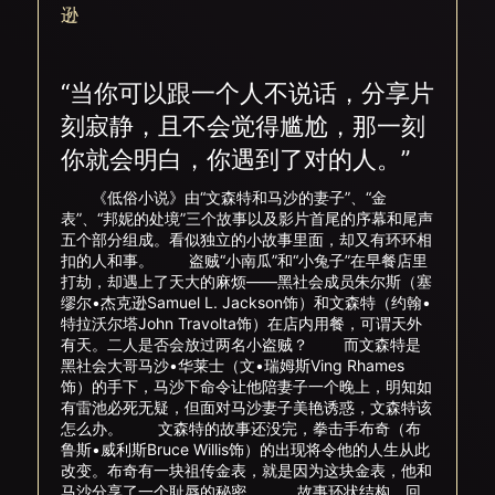
逊
“当你可以跟一个人不说话，分享片
刻寂静，且不会觉得尴尬，那一刻
你就会明白，你遇到了对的人。”
《低俗小说》由“文森特和马沙的妻子”、“金
表”、“邦妮的处境”三个故事以及影片首尾的序幕和尾声
五个部分组成。看似独立的小故事里面，却又有环环相
扣的人和事。 盗贼“小南瓜”和“小兔子”在早餐店里
打劫，却遇上了天大的麻烦——黑社会成员朱尔斯（塞
缪尔•杰克逊Samuel L. Jackson饰）和文森特（约翰•
特拉沃尔塔John Travolta饰）在店内用餐，可谓天外
有天。二人是否会放过两名小盗贼？ 而文森特是
黑社会大哥马沙•华莱士（文•瑞姆斯Ving Rhames
饰）的手下，马沙下命令让他陪妻子一个晚上，明知如
有雷池必死无疑，但面对马沙妻子美艳诱惑，文森特该
怎么办。 文森特的故事还没完，拳击手布奇（布
鲁斯•威利斯Bruce Willis饰）的出现将令他的人生从此
改变。布奇有一块祖传金表，就是因为这块金表，他和
马沙分享了一个耻辱的秘密。 故事环状结构，回