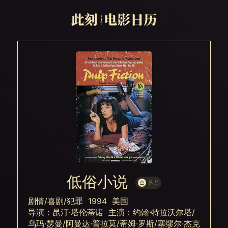
低俗小说
8.9
剧情/喜剧/犯罪 1994 美国
导演：昆汀·塔伦蒂诺 主演：约翰·特拉沃尔塔/
乌玛·瑟曼/阿曼达·普拉莫/蒂姆·罗斯/塞缪尔·杰克