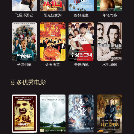
飞屋环游记
阳光姐妹淘
好好先生
年轻气盛
子弹列车
金玉满堂
奇怪的她
水牛城66
更多优秀电影