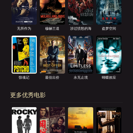
无所作为
穆赫兰道
涉过愤怒的海
盗梦空间
惊魂记
最佳出价
永无止境
蝴蝶效应
更多优秀电影