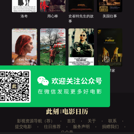
洛奇
用心棒
史崔特先生的故
美国往事
事
伯德小姐
Hello！树先生
出租车司机
钢琴家
影视资源导航（荐）
首页
关于
联系
提交电影
往日推荐
服务声明
捐赠我们
公众号