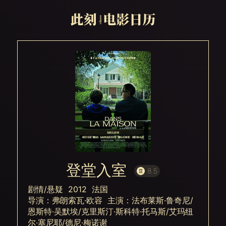
登堂入室
8.5
剧情/悬疑 2012 法国
导演：弗朗索瓦·欧容 主演：法布莱斯·鲁奇尼/
恩斯特·吴默埃/克里斯汀·斯科特·托马斯/艾玛纽
尔·塞尼耶/德尼·梅诺谢