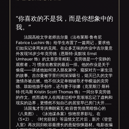
“你喜欢的不是我，而是你想象中的
我。”
法国高校文学老师吉尔曼（法布莱斯·鲁奇尼
Fabrice Luchini 饰）给学生布置了一篇周记，要求他
们如实记录周末的见闻。在众多乏味的作业中吉尔曼意
外发现16岁少年克劳德（恩斯特·吴默埃 Ernst
Umhauer 饰）的文章异常精彩。克劳德是一个安静的
观察者，习 惯坐在教室的最后一排。他的作业是关于
偷窥——讲述他如何潜入朋友家中、窥探对方一家生活
的故事。吉尔曼被字里行间深深吸引，熄灭已久的文学
激情亦被点燃。他不但决定单独辅导才华横溢的克劳
德、鼓励他放手创作，还与妻子珍娜（克里斯汀·斯科
特·托马斯 Kristin Scott Thomas 饰）一同分享克劳德
的作文。然而成年人在阅读过程中竟渐渐忘记了虚构和
现实的边界，更懵然不知自己的居室早已房门大开......
法国鬼才导演弗朗索瓦·欧容曾凭借黑暗惊心的
《八美图》、《泳池谋杀案》惊艳世界影坛。在
《5×2》、《时光驻留》等温情文艺片后，新片《登堂
入室》再次回归欧容最擅长的悬疑惊悚题材。电影改编