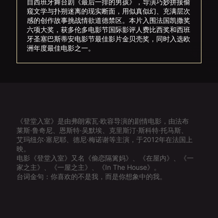
自西班牙舞台剧《最后一排的男孩》，导演巧妙拼接偷
窥文学与扑朔迷离的现实断面，用似真似幻、充满层次
感的创作故事挑战情欲道德禁区。本片入围法国凯撒奖
六项大奖，获多伦多电影节国际影评人费比西奖和西班
牙圣塞巴斯蒂安电影节最佳影片金贝壳奖，同时入选欧
洲年度最佳电影之一。
《登堂入室》是由弗朗索瓦·欧容导演的剧情电影，由法布
莱斯·鲁奇尼、恩斯特·吴默埃、克里斯汀·斯科特·托马斯、
艾玛纽尔·塞尼耶、德尼·梅诺谢等主演，于2012年在法国上
映。
电影《登堂入室》又名《偷恋隔篱妈》、《在屋内》、《一
家之主》、《一屋之主》、《In The House》。
台词金句：你喜欢的不是我，而是你想象中的我。